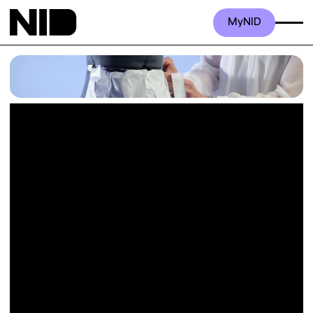
MyNID
8