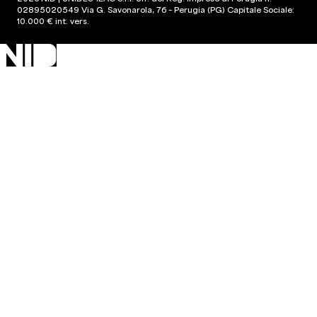
02895020549 Via G. Savonarola, 76 – Perugia (PG) Capitale Sociale:
10.000 € int. vers.