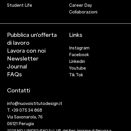
Student Life
Career Day
Collaborazioni
Pubblica un'offerta
Links
di lavoro
Instagram
Lavora con noi
Facebook
Newsletter
Linkedin
Journal
Youtube
FAQs
Tik Tok
Contatti
info@nuovoistitutodesign.it
T. +39 075 34 868
Via Savonarola, 76
06121 Perugia
2026 NID | UNIDES-IEAO S.r.l. Uff. del Reg. Imprese di Perugia n.