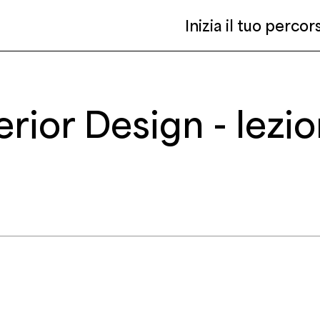
Inizia il tuo perco
rior Design - lezi
ario
Acquista il corso