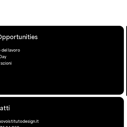
pportunities
 del lavoro
Day
azioni
atti
ovoistitutodesign.it