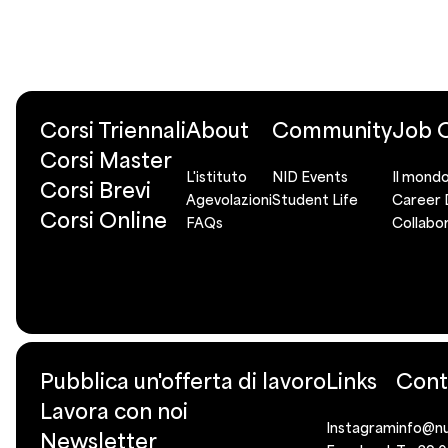
Corsi Triennali
About
Community
Job O
Corsi Master
L'istituto
NID Events
Il mondo
Corsi Brevi
Agevolazioni
Student Life
Career 
Corsi Online
FAQs
Collabor
Pubblica un'offerta di lavoro
Links
Cont
Lavora con noi
Instagram
info@nu
Newsletter